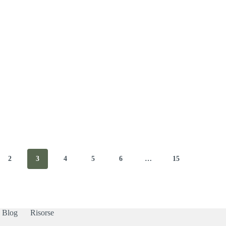
2
3
4
5
6
…
15
Blog
Risorse