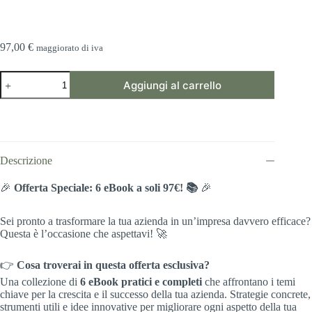
97,00
€
maggiorato di iva
Offerta
Aggiungi al carrello
ebook
quantità
Descrizione
🎉
Offerta Speciale: 6 eBook a soli 97€! 📚
🎉
Sei pronto a trasformare la tua azienda in un’impresa davvero efficace?
Questa è l’occasione che aspettavi! 🚀
👉
Cosa troverai in questa offerta esclusiva?
Una collezione di
6 eBook pratici e completi
che affrontano i temi
chiave per la crescita e il successo della tua azienda. Strategie concrete,
strumenti utili e idee innovative per migliorare ogni aspetto della tua