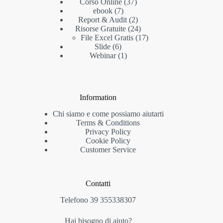
37
prodotti
Corso Online
37
7
prodotti
ebook
7
prodotti
2
Report & Audit
2
prodotti
24
Risorse Gratuite
24
prodotti
17
File Excel Gratis
17
6
prodotti
Slide
6
prodotti
1
Webinar
1
prodotto
Information
Chi siamo e come possiamo aiutarti
Terms & Conditions
Privacy Policy
Cookie Policy
Customer Service
Contatti
Telefono 39 355338307
Hai bisogno di aiuto?