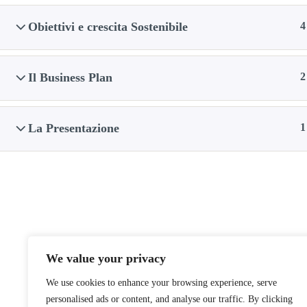
Obiettivi e crescita Sostenibile
4
Il Business Plan
2
La Presentazione
1
Home
Cosa Facciamo
Impara
Controllo di gestione
Contatti
Aiuto le Imprese a raggiungere
risultati efficaci nel loro Business
We value your privacy
Mi occupo piu’ 20 anni di consulenza e formazione alle imprese
We use cookies to enhance your browsing experience, serve
per lo sviluppo di sistemi di pianificazione e controllo, di gestione
personalised ads or content, and analyse our traffic. By clicking
della qualità, di analisi di bilancio e di marketing