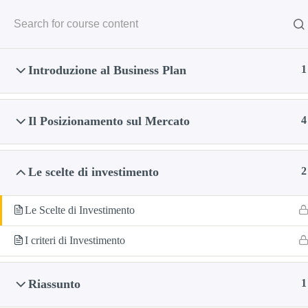
Salta
LINKEDINA
al
contenuto
Home
Cosa Facciamo
Introduzione al Business Plan
1
Home
Tutti i Corsi
controllo di gestione
Il Posizionamento sul Mercato
4
Le scelte di investimento
2
Le Scelte di Investimento
I criteri di Investimento
Riassunto
1