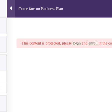
Come fare un Business Plan
Impara
Controllo di gestione
Blog
This content is protected, please
login
and
enroll
in the co