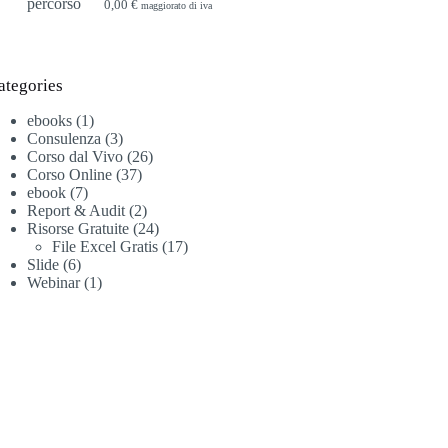
0,00
€
maggiorato di iva
ategories
1
ebooks
1
prodotto
3
Consulenza
3
prodotti
26
Corso dal Vivo
26
37
prodotti
Corso Online
37
7
prodotti
ebook
7
prodotti
2
Report & Audit
2
prodotti
24
Risorse Gratuite
24
prodotti
17
File Excel Gratis
17
6
prodotti
Slide
6
prodotti
1
Webinar
1
prodotto