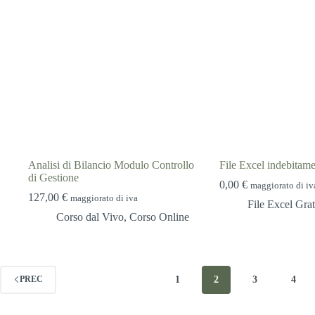
Analisi di Bilancio Modulo Controllo
File Excel indebitam
di Gestione
0,00
€
maggiorato di iv
127,00
€
maggiorato di iva
File Excel Grat
Corso dal Vivo
,
Corso Online
1
2
3
4
PREC