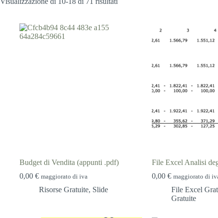
Popolarità
Visualizzazione di 10-18 di 71 risultati
Budget di Vendita (appunti .pdf)
File Excel Analisi deg
0,00
€
0,00
€
maggiorato di iva
maggiorato di iv
Risorse Gratuite
,
Slide
File Excel Grat
Gratuite