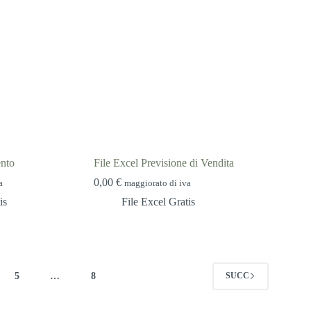
ento
File Excel Previsione di Vendita
0,00
€
a
maggiorato di iva
is
File Excel Gratis
5
…
8
SUCC