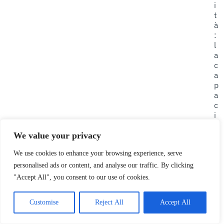
i
t
à
:
l
a
c
a
p
a
c
i
t
à
We value your privacy
d
We use cookies to enhance your browsing experience, serve
i
f
personalised ads or content, and analyse our traffic. By clicking
a
"Accept All", you consent to our use of cookies.
r
e
Customise
Reject All
Accept All
f
r